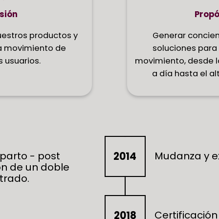
sión
Propó
uestros productos y
Generar concien
a movimiento de
soluciones para
 usuarios.
movimiento, desde l
a día hasta el a
 parto - post
Mudanza y ex
2014
ón de un doble
trado.
Certificació
2018