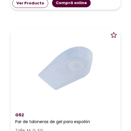
Comprá online
Ver Producto
G52
Par de taloneras de gel para espolón
Talle: M, G, EG