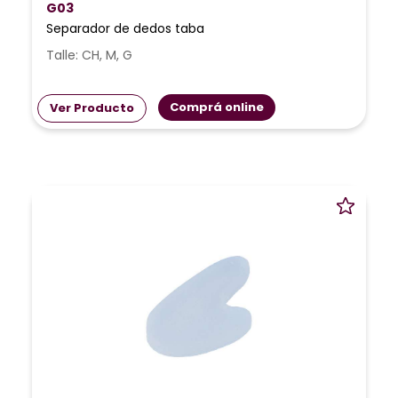
G03
Separador de dedos taba
Talle: CH, M, G
Comprá online
Ver Producto