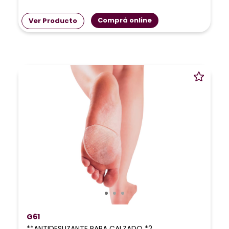
Comprá online
Ver Producto
G61
**ANTIDESLIZANTE PARA CALZADO *2