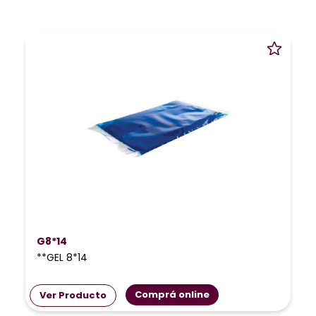
G8*14
**GEL 8*14
Comprá online
Ver Producto