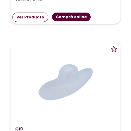
Comprá online
Ver Producto
G19