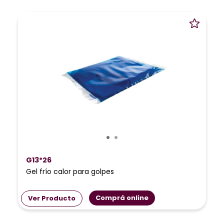
G13*26
Gel frío calor para golpes
Comprá online
Ver Producto