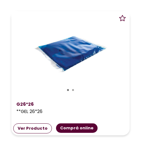
G26*26
**GEL 26*26
Comprá online
Ver Producto