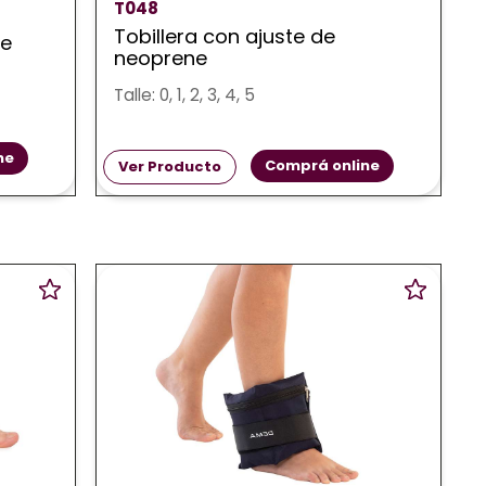
T048
Tobillera con ajuste de
ne
neoprene
Talle: 0, 1, 2, 3, 4, 5
ne
Comprá online
Ver Producto