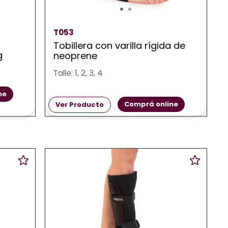
T053
Tobillera con varilla rígida de
g
neoprene
Talle: 1, 2, 3, 4
ne
Comprá online
Ver Producto