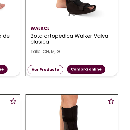
WALKCL
o de
Bota ortopédica Walker Valva
clásica
Talle: CH, M, G
ne
Comprá online
Ver Producto