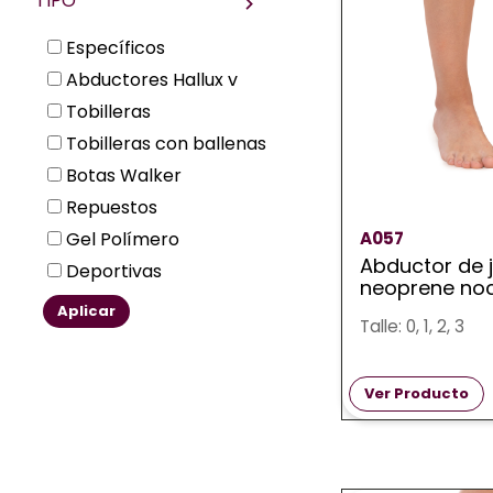
TIPO
Específicos
Abductores Hallux v
Tobilleras
Tobilleras con ballenas
Botas Walker
Repuestos
A057
Gel Polímero
Abductor de 
Deportivas
neoprene no
Aplicar
Talle: 0, 1, 2, 3
Ver Producto