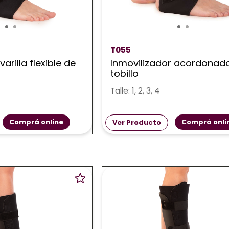
T055
varilla flexible de
Inmovilizador acordonad
tobillo
Talle: 1, 2, 3, 4
Comprá online
Comprá onli
Ver Producto