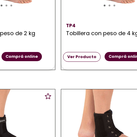
TP4
 peso de 2 kg
Tobillera con peso de 4 k
Comprá online
Comprá onli
Ver Producto