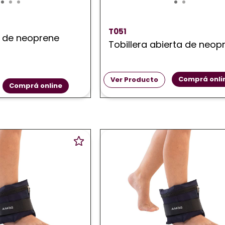
T051
8 de neoprene
Tobillera abierta de neop
Comprá onli
Ver Producto
Comprá online