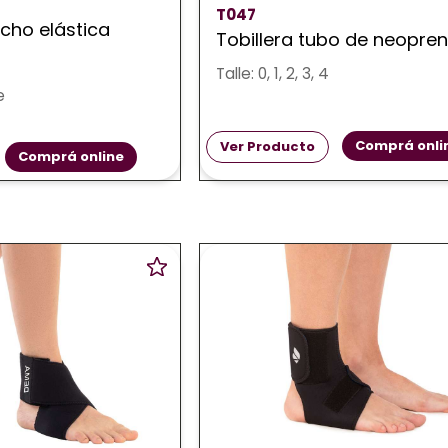
T047
ocho elástica
Tobillera tubo de neopre
Talle: 0, 1, 2, 3, 4
e
Comprá onli
Ver Producto
Comprá online