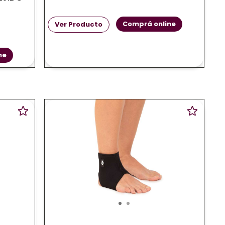
Comprá online
Ver Producto
ne