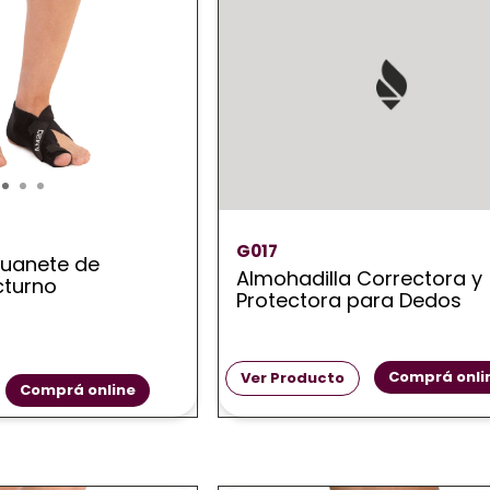
G017
juanete de
Almohadilla Correctora y
cturno
Protectora para Dedos
Comprá onli
Ver Producto
Comprá online