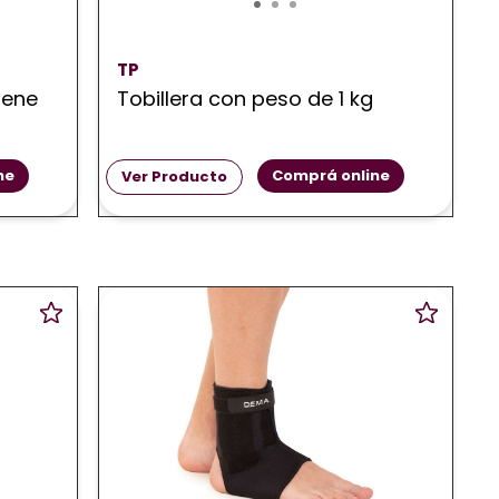
TP
rene
Tobillera con peso de 1 kg
ne
Comprá online
Ver Producto