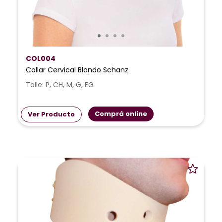
COL004
Collar Cervical Blando Schanz
Talle: P, CH, M, G, EG
Comprá online
Ver Producto