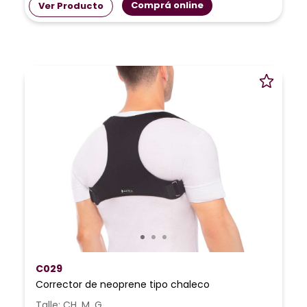
Comprá online
Ver Producto
C029
Corrector de neoprene tipo chaleco
Talle: CH, M, G