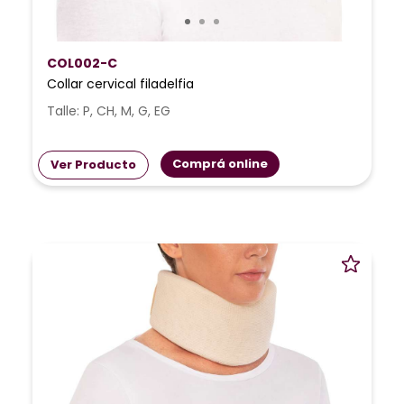
COL002-C
Collar cervical filadelfia
Talle: P, CH, M, G, EG
Comprá online
Ver Producto