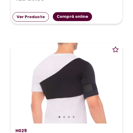
Comprá online
Ver Producto
H029