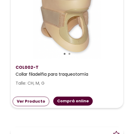
COL002-T
Collar filadelfia para traqueotomía
Talle: CH, M, G
Comprá online
Ver Producto