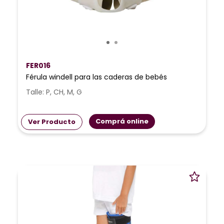
FER016
Férula windell para las caderas de bebés
Talle: P, CH, M, G
Comprá online
Ver Producto