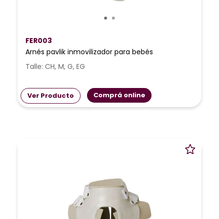
FER003
Arnés pavlik inmovilizador para bebés
Talle: CH, M, G, EG
Comprá online
Ver Producto