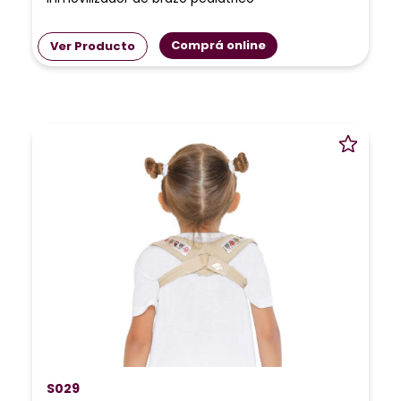
Comprá online
Ver Producto
S029