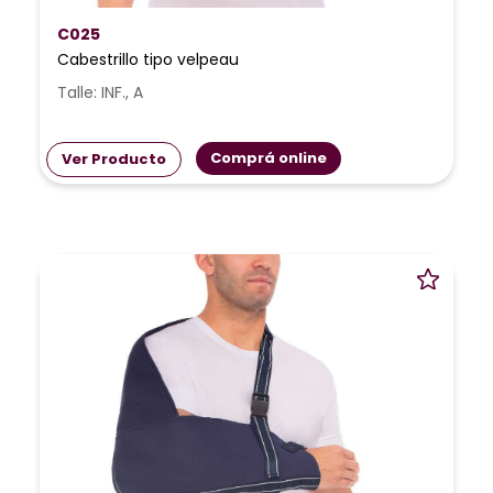
C025
Cabestrillo tipo velpeau
Talle: INF., A
Comprá online
Ver Producto